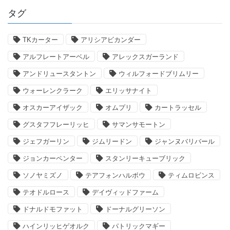
タグ
TKカーター
アリシアビカンダー
アルフレートアーベル
アレックスガーランド
アンドリュースタントン
ウィルフォードブリムリー
ウォーレンクラーク
エリッサナイト
オスカーアイザック
オムプリ
カートラッセル
グスタフフレーリッヒ
サマンサモートン
ジェフガーリン
ジムリードン
ジャンヌバリバール
ジョンカーペンター
スタンリーキューブリック
ソノヤミズノ
テアフォンハルボウ
ティムロビンス
テオドルロース
デイヴィッドファーム
ドナルドモファット
ドーナルグリーソン
ハインリッヒゲオルク
パトリックマギー