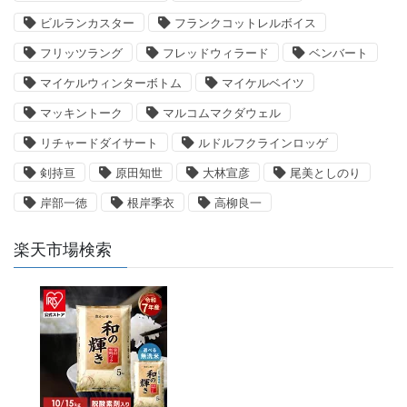
ビルランカスター
フランクコットレルボイス
フリッツラング
フレッドウィラード
ベンバート
マイケルウィンターボトム
マイケルベイツ
マッキントーク
マルコムマクダウェル
リチャードダイサート
ルドルフクラインロッゲ
剣持亘
原田知世
大林宣彦
尾美としのり
岸部一徳
根岸季衣
高柳良一
楽天市場検索