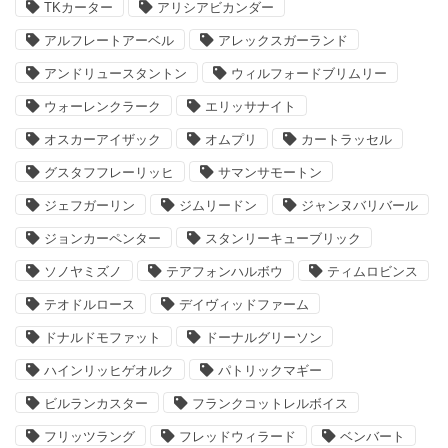
TKカーター
アリシアビカンダー
アルフレートアーベル
アレックスガーランド
アンドリュースタントン
ウィルフォードブリムリー
ウォーレンクラーク
エリッサナイト
オスカーアイザック
オムプリ
カートラッセル
グスタフフレーリッヒ
サマンサモートン
ジェフガーリン
ジムリードン
ジャンヌバリバール
ジョンカーペンター
スタンリーキューブリック
ソノヤミズノ
テアフォンハルボウ
ティムロビンス
テオドルロース
デイヴィッドファーム
ドナルドモファット
ドーナルグリーソン
ハインリッヒゲオルク
パトリックマギー
ビルランカスター
フランクコットレルボイス
フリッツラング
フレッドウィラード
ベンバート