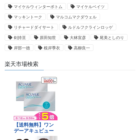
マイケルウィンターボトム
マイケルベイツ
マッキントーク
マルコムマクダウェル
リチャードダイサート
ルドルフクラインロッゲ
剣持亘
原田知世
大林宣彦
尾美としのり
岸部一徳
根岸季衣
高柳良一
楽天市場検索