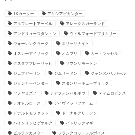
TKカーター
アリシアビカンダー
アルフレートアーベル
アレックスガーランド
アンドリュースタントン
ウィルフォードブリムリー
ウォーレンクラーク
エリッサナイト
オスカーアイザック
オムプリ
カートラッセル
グスタフフレーリッヒ
サマンサモートン
ジェフガーリン
ジムリードン
ジャンヌバリバール
ジョンカーペンター
スタンリーキューブリック
ソノヤミズノ
テアフォンハルボウ
ティムロビンス
テオドルロース
デイヴィッドファーム
ドナルドモファット
ドーナルグリーソン
ハインリッヒゲオルク
パトリックマギー
ビルランカスター
フランクコットレルボイス