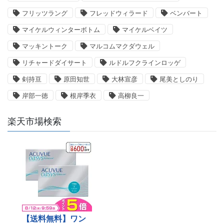
フリッツラング
フレッドウィラード
ベンバート
マイケルウィンターボトム
マイケルベイツ
マッキントーク
マルコムマクダウェル
リチャードダイサート
ルドルフクラインロッゲ
剣持亘
原田知世
大林宣彦
尾美としのり
岸部一徳
根岸季衣
高柳良一
楽天市場検索