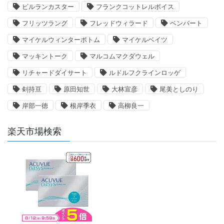
ビルランカスター
フランクコットレルボイス
フリッツラング
フレッドウィラード
ベンバート
マイケルウィンターボトム
マイケルベイツ
マッキントーク
マルコムマクダウェル
リチャードダイサート
ルドルフクラインロッゲ
剣持亘
原田知世
大林宣彦
尾美としのり
岸部一徳
根岸季衣
高柳良一
楽天市場検索