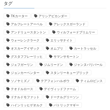
タグ
TKカーター
アリシアビカンダー
アルフレートアーベル
アレックスガーランド
アンドリュースタントン
ウィルフォードブリムリー
ウォーレンクラーク
エリッサナイト
オスカーアイザック
オムプリ
カートラッセル
グスタフフレーリッヒ
サマンサモートン
ジェフガーリン
ジムリードン
ジャンヌバリバール
ジョンカーペンター
スタンリーキューブリック
ソノヤミズノ
テアフォンハルボウ
ティムロビンス
テオドルロース
デイヴィッドファーム
ドナルドモファット
ドーナルグリーソン
ハインリッヒゲオルク
パトリックマギー