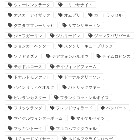
ウォーレンクラーク
エリッサナイト
オスカーアイザック
オムプリ
カートラッセル
グスタフフレーリッヒ
サマンサモートン
ジェフガーリン
ジムリードン
ジャンヌバリバール
ジョンカーペンター
スタンリーキューブリック
ソノヤミズノ
テアフォンハルボウ
ティムロビンス
テオドルロース
デイヴィッドファーム
ドナルドモファット
ドーナルグリーソン
ハインリッヒゲオルク
パトリックマギー
ビルランカスター
フランクコットレルボイス
フリッツラング
フレッドウィラード
ベンバート
マイケルウィンターボトム
マイケルベイツ
マッキントーク
マルコムマクダウェル
リチャードダイサート
ルドルフクラインロッゲ