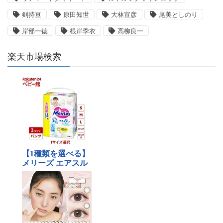
剣持亘
原田知世
大林宣彦
尾美としのり
岸部一徳
根岸季衣
高柳良一
楽天市場検索