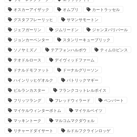
オスカーアイザック
オムプリ
カートラッセル
グスタフフレーリッヒ
サマンサモートン
ジェフガーリン
ジムリードン
ジャンヌバリバール
ジョンカーペンター
スタンリーキューブリック
ソノヤミズノ
テアフォンハルボウ
ティムロビンス
テオドルロース
デイヴィッドファーム
ドナルドモファット
ドーナルグリーソン
ハインリッヒゲオルク
パトリックマギー
ビルランカスター
フランクコットレルボイス
フリッツラング
フレッドウィラード
ベンバート
マイケルウィンターボトム
マイケルベイツ
マッキントーク
マルコムマクダウェル
リチャードダイサート
ルドルフクラインロッゲ