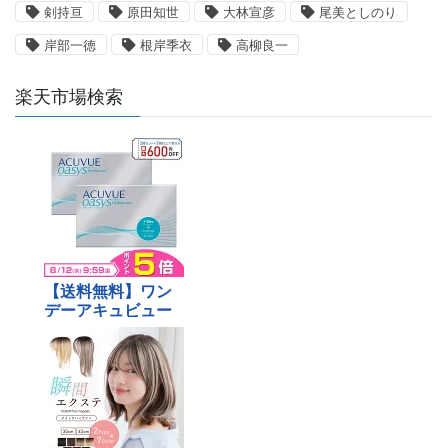
剣持亘
原田知世
大林宣彦
尾美としのり
岸部一徳
根岸季衣
高柳良一
楽天市場検索