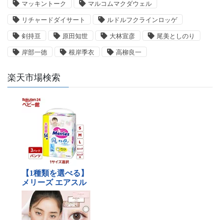
マッキントーク
マルコムマクダウェル
リチャードダイサート
ルドルフクラインロッゲ
剣持亘
原田知世
大林宣彦
尾美としのり
岸部一徳
根岸季衣
高柳良一
楽天市場検索