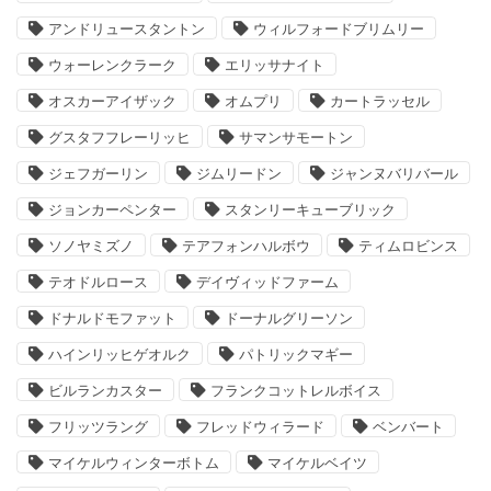
アンドリュースタントン
ウィルフォードブリムリー
ウォーレンクラーク
エリッサナイト
オスカーアイザック
オムプリ
カートラッセル
グスタフフレーリッヒ
サマンサモートン
ジェフガーリン
ジムリードン
ジャンヌバリバール
ジョンカーペンター
スタンリーキューブリック
ソノヤミズノ
テアフォンハルボウ
ティムロビンス
テオドルロース
デイヴィッドファーム
ドナルドモファット
ドーナルグリーソン
ハインリッヒゲオルク
パトリックマギー
ビルランカスター
フランクコットレルボイス
フリッツラング
フレッドウィラード
ベンバート
マイケルウィンターボトム
マイケルベイツ