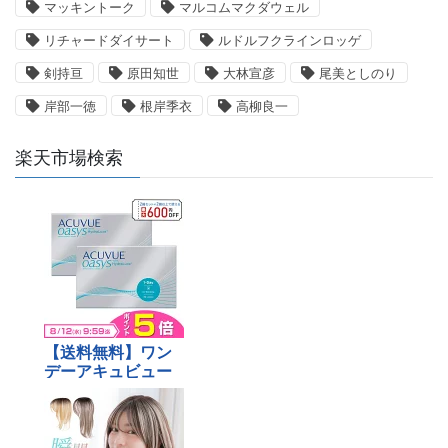
マッキントーク
マルコムマクダウェル
リチャードダイサート
ルドルフクラインロッゲ
剣持亘
原田知世
大林宣彦
尾美としのり
岸部一徳
根岸季衣
高柳良一
楽天市場検索