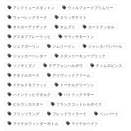
アンドリュースタントン
ウィルフォードブリムリー
ウォーレンクラーク
エリッサナイト
オスカーアイザック
オムプリ
カートラッセル
グスタフフレーリッヒ
サマンサモートン
ジェフガーリン
ジムリードン
ジャンヌバリバール
ジョンカーペンター
スタンリーキューブリック
ソノヤミズノ
テアフォンハルボウ
ティムロビンス
テオドルロース
デイヴィッドファーム
ドナルドモファット
ドーナルグリーソン
ハインリッヒゲオルク
パトリックマギー
ビルランカスター
フランクコットレルボイス
フリッツラング
フレッドウィラード
ベンバート
マイケルウィンターボトム
マイケルベイツ