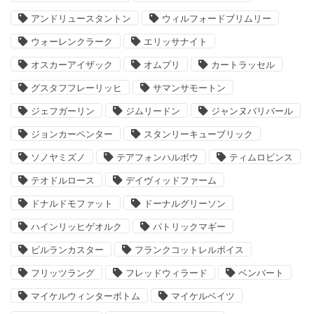
アンドリュースタントン
ウィルフォードブリムリー
ウォーレンクラーク
エリッサナイト
オスカーアイザック
オムプリ
カートラッセル
グスタフフレーリッヒ
サマンサモートン
ジェフガーリン
ジムリードン
ジャンヌバリバール
ジョンカーペンター
スタンリーキューブリック
ソノヤミズノ
テアフォンハルボウ
ティムロビンス
テオドルロース
デイヴィッドファーム
ドナルドモファット
ドーナルグリーソン
ハインリッヒゲオルク
パトリックマギー
ビルランカスター
フランクコットレルボイス
フリッツラング
フレッドウィラード
ベンバート
マイケルウィンターボトム
マイケルベイツ