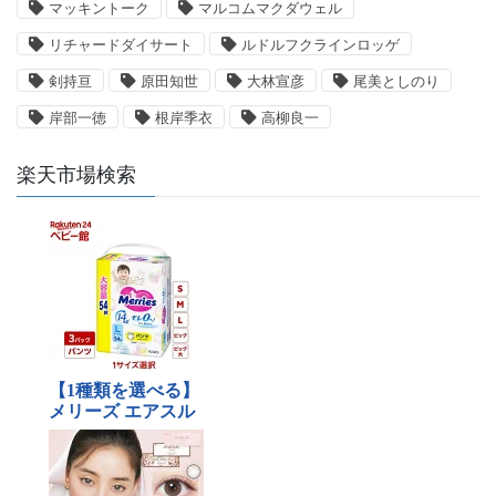
マッキントーク
マルコムマクダウェル
リチャードダイサート
ルドルフクラインロッゲ
剣持亘
原田知世
大林宣彦
尾美としのり
岸部一徳
根岸季衣
高柳良一
楽天市場検索