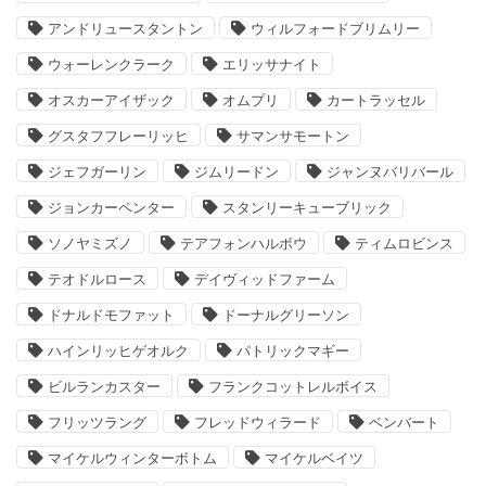
アンドリュースタントン
ウィルフォードブリムリー
ウォーレンクラーク
エリッサナイト
オスカーアイザック
オムプリ
カートラッセル
グスタフフレーリッヒ
サマンサモートン
ジェフガーリン
ジムリードン
ジャンヌバリバール
ジョンカーペンター
スタンリーキューブリック
ソノヤミズノ
テアフォンハルボウ
ティムロビンス
テオドルロース
デイヴィッドファーム
ドナルドモファット
ドーナルグリーソン
ハインリッヒゲオルク
パトリックマギー
ビルランカスター
フランクコットレルボイス
フリッツラング
フレッドウィラード
ベンバート
マイケルウィンターボトム
マイケルベイツ