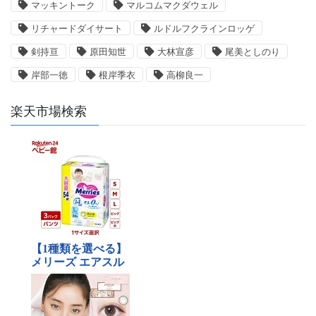
マッキントーク
マルコムマクダウェル
リチャードダイサート
ルドルフクラインロッゲ
剣持亘
原田知世
大林宣彦
尾美としのり
岸部一徳
根岸季衣
高柳良一
楽天市場検索