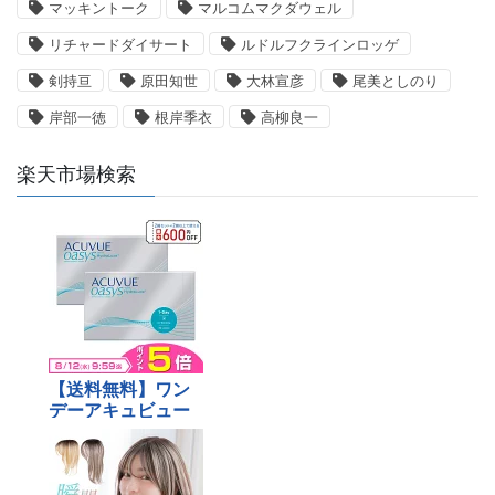
マッキントーク
マルコムマクダウェル
リチャードダイサート
ルドルフクラインロッゲ
剣持亘
原田知世
大林宣彦
尾美としのり
岸部一徳
根岸季衣
高柳良一
楽天市場検索