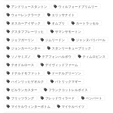
アンドリュースタントン
ウィルフォードブリムリー
ウォーレンクラーク
エリッサナイト
オスカーアイザック
オムプリ
カートラッセル
グスタフフレーリッヒ
サマンサモートン
ジェフガーリン
ジムリードン
ジャンヌバリバール
ジョンカーペンター
スタンリーキューブリック
ソノヤミズノ
テアフォンハルボウ
ティムロビンス
テオドルロース
デイヴィッドファーム
ドナルドモファット
ドーナルグリーソン
ハインリッヒゲオルク
パトリックマギー
ビルランカスター
フランクコットレルボイス
フリッツラング
フレッドウィラード
ベンバート
マイケルウィンターボトム
マイケルベイツ