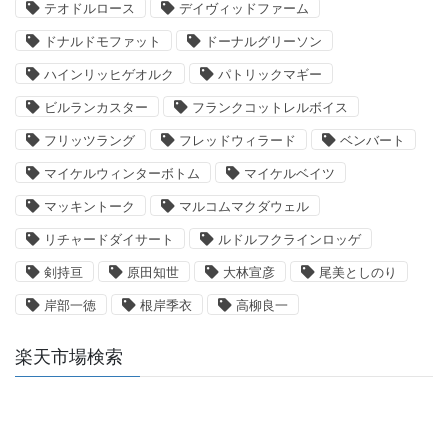
テオドルロース
デイヴィッドファーム
ドナルドモファット
ドーナルグリーソン
ハインリッヒゲオルク
パトリックマギー
ビルランカスター
フランクコットレルボイス
フリッツラング
フレッドウィラード
ベンバート
マイケルウィンターボトム
マイケルベイツ
マッキントーク
マルコムマクダウェル
リチャードダイサート
ルドルフクラインロッゲ
剣持亘
原田知世
大林宣彦
尾美としのり
岸部一徳
根岸季衣
高柳良一
楽天市場検索