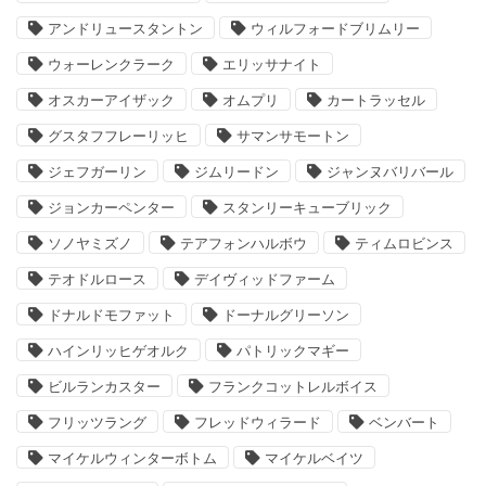
アンドリュースタントン
ウィルフォードブリムリー
ウォーレンクラーク
エリッサナイト
オスカーアイザック
オムプリ
カートラッセル
グスタフフレーリッヒ
サマンサモートン
ジェフガーリン
ジムリードン
ジャンヌバリバール
ジョンカーペンター
スタンリーキューブリック
ソノヤミズノ
テアフォンハルボウ
ティムロビンス
テオドルロース
デイヴィッドファーム
ドナルドモファット
ドーナルグリーソン
ハインリッヒゲオルク
パトリックマギー
ビルランカスター
フランクコットレルボイス
フリッツラング
フレッドウィラード
ベンバート
マイケルウィンターボトム
マイケルベイツ