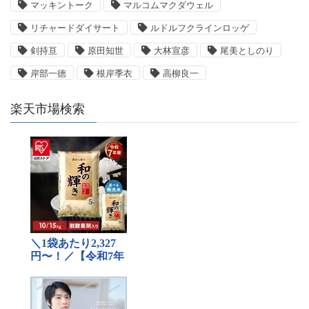
マッキントーク
マルコムマクダウェル
リチャードダイサート
ルドルフクラインロッゲ
剣持亘
原田知世
大林宣彦
尾美としのり
岸部一徳
根岸季衣
高柳良一
楽天市場検索