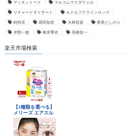
マッキントーク
マルコムマクダウェル
リチャードダイサート
ルドルフクラインロッゲ
剣持亘
原田知世
大林宣彦
尾美としのり
岸部一徳
根岸季衣
高柳良一
楽天市場検索