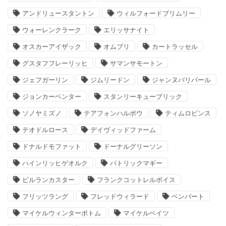
アンドリュースタントン
ウィルフォードブリムリー
ウォーレンクラーク
エリッサナイト
オスカーアイザック
オムプリ
カートラッセル
グスタフフレーリッヒ
サマンサモートン
ジェフガーリン
ジムリードン
ジャンヌバリバール
ジョンカーペンター
スタンリーキューブリック
ソノヤミズノ
テアフォンハルボウ
ティムロビンス
テオドルロース
デイヴィッドファーム
ドナルドモファット
ドーナルグリーソン
ハインリッヒゲオルク
パトリックマギー
ビルランカスター
フランクコットレルボイス
フリッツラング
フレッドウィラード
ベンバート
マイケルウィンターボトム
マイケルベイツ