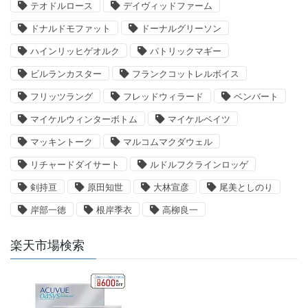
テオドルロース
デイヴィッドファーム
ドナルドモファット
ドーナルグリーソン
ハインリッヒゲオルク
パトリックマギー
ビルランカスター
フランクコットレルボイス
フリッツラング
フレッドウィラード
ベンバート
マイケルウィンターボトム
マイケルベイツ
マッキントーク
マルコムマクダウェル
リチャードダイサート
ルドルフクラインロッゲ
剣持亘
原田知世
大林宣彦
尾美としのり
岸部一徳
根岸季衣
高柳良一
楽天市場検索