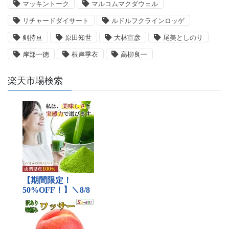
マッキントーク
マルコムマクダウェル
リチャードダイサート
ルドルフクラインロッゲ
剣持亘
原田知世
大林宣彦
尾美としのり
岸部一徳
根岸季衣
高柳良一
楽天市場検索