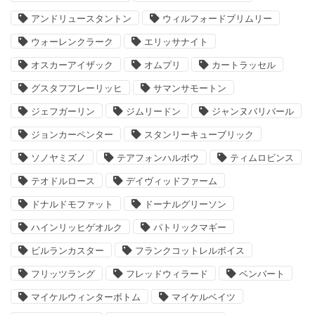
アンドリュースタントン
ウィルフォードブリムリー
ウォーレンクラーク
エリッサナイト
オスカーアイザック
オムプリ
カートラッセル
グスタフフレーリッヒ
サマンサモートン
ジェフガーリン
ジムリードン
ジャンヌバリバール
ジョンカーペンター
スタンリーキューブリック
ソノヤミズノ
テアフォンハルボウ
ティムロビンス
テオドルロース
デイヴィッドファーム
ドナルドモファット
ドーナルグリーソン
ハインリッヒゲオルク
パトリックマギー
ビルランカスター
フランクコットレルボイス
フリッツラング
フレッドウィラード
ベンバート
マイケルウィンターボトム
マイケルベイツ