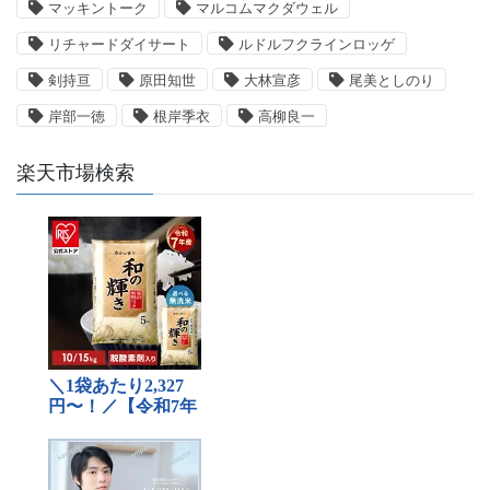
マッキントーク
マルコムマクダウェル
リチャードダイサート
ルドルフクラインロッゲ
剣持亘
原田知世
大林宣彦
尾美としのり
岸部一徳
根岸季衣
高柳良一
楽天市場検索