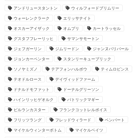
アンドリュースタントン
ウィルフォードブリムリー
ウォーレンクラーク
エリッサナイト
オスカーアイザック
オムプリ
カートラッセル
グスタフフレーリッヒ
サマンサモートン
ジェフガーリン
ジムリードン
ジャンヌバリバール
ジョンカーペンター
スタンリーキューブリック
ソノヤミズノ
テアフォンハルボウ
ティムロビンス
テオドルロース
デイヴィッドファーム
ドナルドモファット
ドーナルグリーソン
ハインリッヒゲオルク
パトリックマギー
ビルランカスター
フランクコットレルボイス
フリッツラング
フレッドウィラード
ベンバート
マイケルウィンターボトム
マイケルベイツ