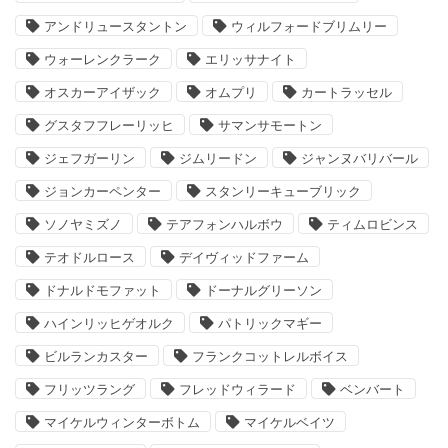
アンドリュースタントン
ウィルフォードブリムリー
ウォーレンクラーク
エリッサナイト
オスカーアイザック
オムプリ
カートラッセル
グスタフフレーリッヒ
サマンサモートン
ジェフガーリン
ジムリードン
ジャンヌバリバール
ジョンカーペンター
スタンリーキューブリック
ソノヤミズノ
テアフォンハルボウ
ティムロビンス
テオドルロース
デイヴィッドファーム
ドナルドモファット
ドーナルグリーソン
ハインリッヒゲオルク
パトリックマギー
ビルランカスター
フランクコットレルボイス
フリッツラング
フレッドウィラード
ベンバート
マイケルウィンターボトム
マイケルベイツ