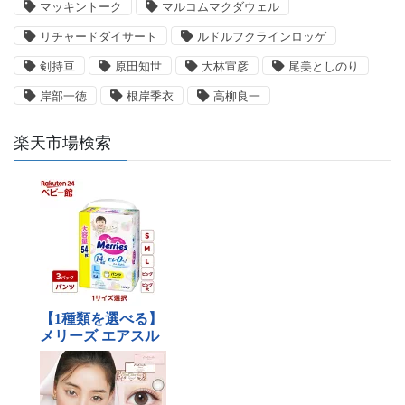
マッキントーク
マルコムマクダウェル
リチャードダイサート
ルドルフクラインロッゲ
剣持亘
原田知世
大林宣彦
尾美としのり
岸部一徳
根岸季衣
高柳良一
楽天市場検索