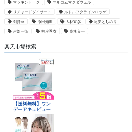
マッキントーク
マルコムマクダウェル
リチャードダイサート
ルドルフクラインロッゲ
剣持亘
原田知世
大林宣彦
尾美としのり
岸部一徳
根岸季衣
高柳良一
楽天市場検索