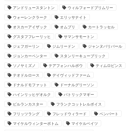
アンドリュースタントン
ウィルフォードブリムリー
ウォーレンクラーク
エリッサナイト
オスカーアイザック
オムプリ
カートラッセル
グスタフフレーリッヒ
サマンサモートン
ジェフガーリン
ジムリードン
ジャンヌバリバール
ジョンカーペンター
スタンリーキューブリック
ソノヤミズノ
テアフォンハルボウ
ティムロビンス
テオドルロース
デイヴィッドファーム
ドナルドモファット
ドーナルグリーソン
ハインリッヒゲオルク
パトリックマギー
ビルランカスター
フランクコットレルボイス
フリッツラング
フレッドウィラード
ベンバート
マイケルウィンターボトム
マイケルベイツ