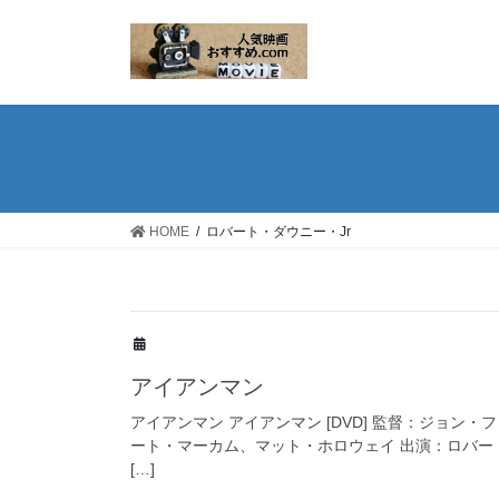
コ
ナ
ン
ビ
テ
ゲ
ン
ー
ツ
シ
へ
ョ
ス
ン
キ
に
ッ
移
HOME
ロバート・ダウニー・Jr
プ
動
アイアンマン
アイアンマン アイアンマン [DVD] 監督：ジョン
ート・マーカム、マット・ホロウェイ 出演：ロバー
[…]