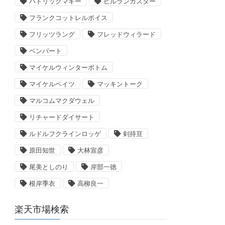
パトリックマギー
ビルランカスター
フランクコットレルボイス
フリッツラング
フレッドウィラード
ベンバート
マイケルウィンターボトム
マイケルベイツ
マッキントーク
マルコムマクダウェル
リチャードダイサート
ルドルフクラインロッゲ
剣持亘
原田知世
大林宣彦
尾美としのり
岸部一徳
根岸季衣
高柳良一
楽天市場検索