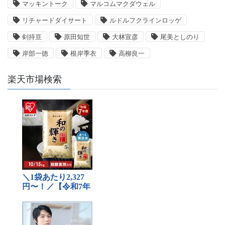
マッキントーク
マルコムマクダウェル
リチャードダイサート
ルドルフクラインロッゲ
剣持亘
原田知世
大林宣彦
尾美としのり
岸部一徳
根岸季衣
高柳良一
楽天市場検索