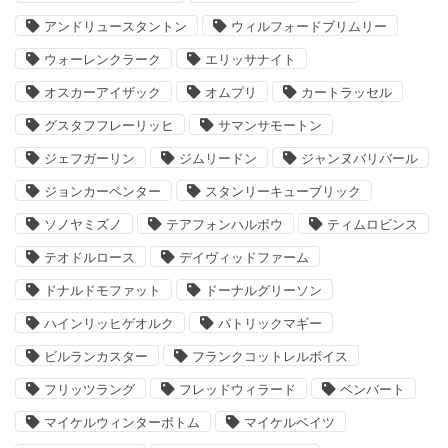
アンドリュースタントン
ウィルフォードブリムリー
ウォーレンクラーク
エリッサナイト
オスカーアイザック
オムプリ
カートラッセル
グスタフフレーリッヒ
サマンサモートン
ジェフガーリン
ジムリードン
ジャンヌバリバール
ジョンカーペンター
スタンリーキューブリック
ソノヤミズノ
テアフォンハルボウ
ティムロビンス
テオドルロース
デイヴィッドファーム
ドナルドモファット
ドーナルグリーソン
ハインリッヒゲオルク
パトリックマギー
ビルランカスター
フランクコットレルボイス
フリッツラング
フレッドウィラード
ベンバート
マイケルウィンターボトム
マイケルベイツ