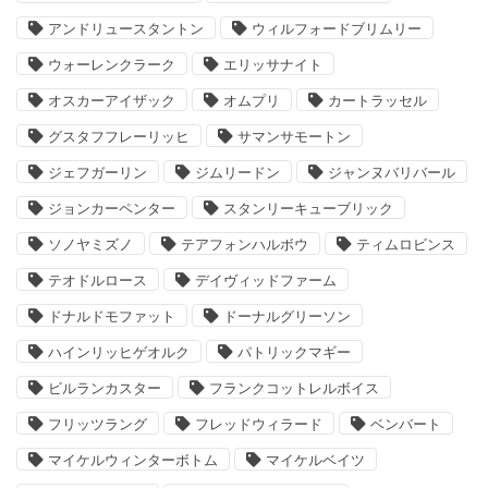
アンドリュースタントン
ウィルフォードブリムリー
ウォーレンクラーク
エリッサナイト
オスカーアイザック
オムプリ
カートラッセル
グスタフフレーリッヒ
サマンサモートン
ジェフガーリン
ジムリードン
ジャンヌバリバール
ジョンカーペンター
スタンリーキューブリック
ソノヤミズノ
テアフォンハルボウ
ティムロビンス
テオドルロース
デイヴィッドファーム
ドナルドモファット
ドーナルグリーソン
ハインリッヒゲオルク
パトリックマギー
ビルランカスター
フランクコットレルボイス
フリッツラング
フレッドウィラード
ベンバート
マイケルウィンターボトム
マイケルベイツ