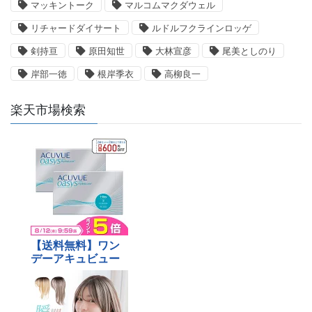
マッキントーク
マルコムマクダウェル
リチャードダイサート
ルドルフクラインロッゲ
剣持亘
原田知世
大林宣彦
尾美としのり
岸部一徳
根岸季衣
高柳良一
楽天市場検索