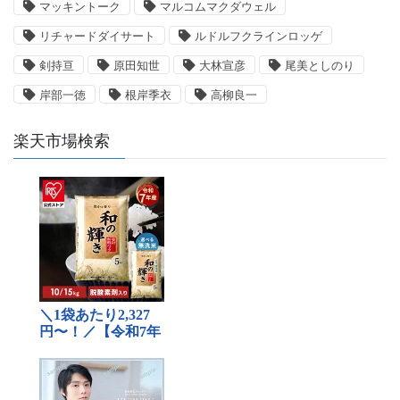
マッキントーク
マルコムマクダウェル
リチャードダイサート
ルドルフクラインロッゲ
剣持亘
原田知世
大林宣彦
尾美としのり
岸部一徳
根岸季衣
高柳良一
楽天市場検索