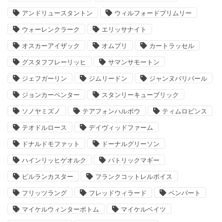
アンドリュースタントン
ウィルフォードブリムリー
ウォーレンクラーク
エリッサナイト
オスカーアイザック
オムプリ
カートラッセル
グスタフフレーリッヒ
サマンサモートン
ジェフガーリン
ジムリードン
ジャンヌバリバール
ジョンカーペンター
スタンリーキューブリック
ソノヤミズノ
テアフォンハルボウ
ティムロビンス
テオドルロース
デイヴィッドファーム
ドナルドモファット
ドーナルグリーソン
ハインリッヒゲオルク
パトリックマギー
ビルランカスター
フランクコットレルボイス
フリッツラング
フレッドウィラード
ベンバート
マイケルウィンターボトム
マイケルベイツ