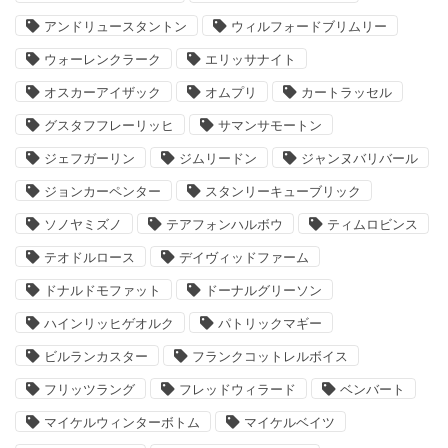
アンドリュースタントン
ウィルフォードブリムリー
ウォーレンクラーク
エリッサナイト
オスカーアイザック
オムプリ
カートラッセル
グスタフフレーリッヒ
サマンサモートン
ジェフガーリン
ジムリードン
ジャンヌバリバール
ジョンカーペンター
スタンリーキューブリック
ソノヤミズノ
テアフォンハルボウ
ティムロビンス
テオドルロース
デイヴィッドファーム
ドナルドモファット
ドーナルグリーソン
ハインリッヒゲオルク
パトリックマギー
ビルランカスター
フランクコットレルボイス
フリッツラング
フレッドウィラード
ベンバート
マイケルウィンターボトム
マイケルベイツ