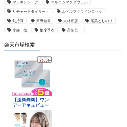
マッキントーク
マルコムマクダウェル
リチャードダイサート
ルドルフクラインロッゲ
剣持亘
原田知世
大林宣彦
尾美としのり
岸部一徳
根岸季衣
高柳良一
楽天市場検索