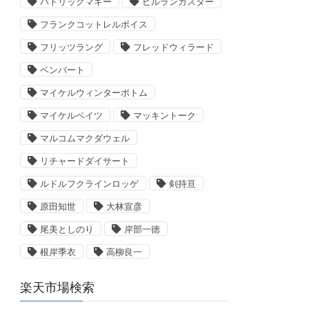
パトリックマギー
ビルランカスター
フランクコットレルボイス
フリッツラング
フレッドウィラード
ベンバート
マイケルウィンターボトム
マイケルベイツ
マッキントーク
マルコムマクダウェル
リチャードダイサート
ルドルフクラインロッゲ
剣持亘
原田知世
大林宣彦
尾美としのり
岸部一徳
根岸季衣
高柳良一
楽天市場検索