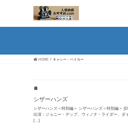
コ
ナ
ン
ビ
テ
ゲ
ン
ー
ツ
シ
へ
ョ
ス
ン
キ
に
ッ
移
HOME
キャシー・ベイカー
プ
動
シザーハンズ
シザーハンズ＜特別編＞ シザーハンズ＜特別編＞ [D
出演：ジョニー・デップ、ウィノナ・ライダー、ダ
[…]